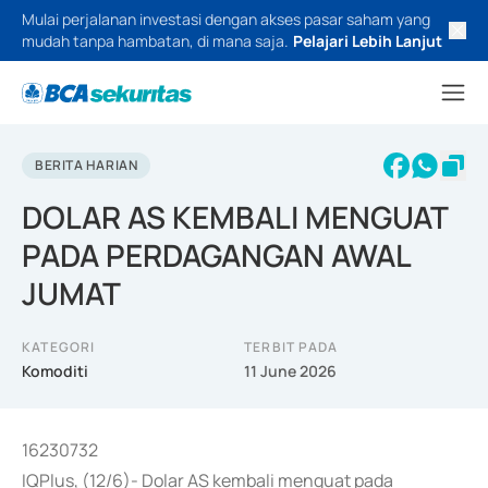
Mulai perjalanan investasi dengan akses pasar saham yang
mudah tanpa hambatan, di mana saja.
Pelajari Lebih Lanjut
BERITA HARIAN
DOLAR AS KEMBALI MENGUAT
PADA PERDAGANGAN AWAL
JUMAT
KATEGORI
TERBIT PADA
Komoditi
11 June 2026
16230732
IQPlus, (12/6)- Dolar AS kembali menguat pada