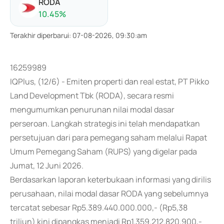
RODA
10.45
%
Terakhir diperbarui
:
07-08-2026, 09:30:am
16259989
IQPlus, (12/6) - Emiten properti dan real estat, PT Pikko
Land Development Tbk (RODA), secara resmi
mengumumkan penurunan nilai modal dasar
perseroan. Langkah strategis ini telah mendapatkan
persetujuan dari para pemegang saham melalui Rapat
Umum Pemegang Saham (RUPS) yang digelar pada
Jumat, 12 Juni 2026.
Berdasarkan laporan keterbukaan informasi yang dirilis
perusahaan, nilai modal dasar RODA yang sebelumnya
tercatat sebesar Rp5.389.440.000.000,- (Rp5,38
triliun) kini dipangkas menjadi Rp1.359.212.820.900,-