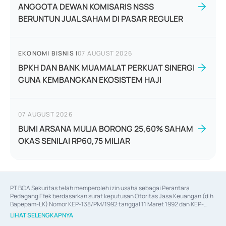
ANGGOTA DEWAN KOMISARIS NSSS
BERUNTUN JUAL SAHAM DI PASAR REGULER
EKONOMI BISNIS
|
07 AUGUST 2026
BPKH DAN BANK MUAMALAT PERKUAT SINERGI
GUNA KEMBANGKAN EKOSISTEM HAJI
07 AUGUST 2026
BUMI ARSANA MULIA BORONG 25,60% SAHAM
OKAS SENILAI RP60,75 MILIAR
PT BCA Sekuritas telah memperoleh izin usaha sebagai Perantara 
Pedagang Efek berdasarkan surat keputusan Otoritas Jasa Keuangan (d.h 
Bapepam-LK) Nomor KEP-138/PM/1992 tanggal 11 Maret 1992 dan KEP-
06/D.04/2014 tanggal 28 Februari 2014, izin usaha sebagai Penjamin Emisi 
LIHAT SELENGKAPNYA
Efek berdasarkan surat keputusan Otoritas Jasa Keuangan Nomor KEP-