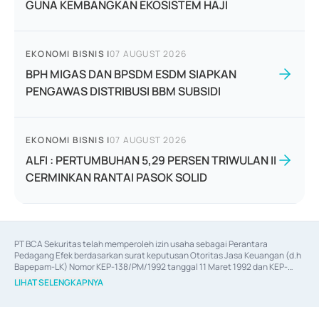
GUNA KEMBANGKAN EKOSISTEM HAJI
EKONOMI BISNIS
|
07 AUGUST 2026
BPH MIGAS DAN BPSDM ESDM SIAPKAN
PENGAWAS DISTRIBUSI BBM SUBSIDI
EKONOMI BISNIS
|
07 AUGUST 2026
ALFI : PERTUMBUHAN 5,29 PERSEN TRIWULAN II
CERMINKAN RANTAI PASOK SOLID
PT BCA Sekuritas telah memperoleh izin usaha sebagai Perantara 
Pedagang Efek berdasarkan surat keputusan Otoritas Jasa Keuangan (d.h 
Bapepam-LK) Nomor KEP-138/PM/1992 tanggal 11 Maret 1992 dan KEP-
06/D.04/2014 tanggal 28 Februari 2014, izin usaha sebagai Penjamin Emisi 
LIHAT SELENGKAPNYA
Efek berdasarkan surat keputusan Otoritas Jasa Keuangan Nomor KEP-
12/PM/PEE/1997 tanggal 24 September 1997 dan KEP-07/D.04/2014 
tanggal 28 Februari 2014, izin usaha sebagai penyedia Jasa Konsultasi 