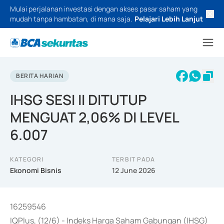
Mulai perjalanan investasi dengan akses pasar saham yang
mudah tanpa hambatan, di mana saja.
Pelajari Lebih Lanjut
BERITA HARIAN
IHSG SESI II DITUTUP
MENGUAT 2,06% DI LEVEL
6.007
KATEGORI
TERBIT PADA
Ekonomi Bisnis
12 June 2026
16259546
IQPlus, (12/6) - Indeks Harga Saham Gabungan (IHSG)