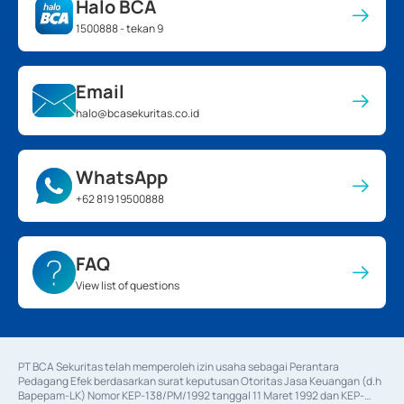
Halo BCA
1500888 - tekan 9
Email
halo@bcasekuritas.co.id
WhatsApp
+62 819 19500888
FAQ
View list of questions
PT BCA Sekuritas telah memperoleh izin usaha sebagai Perantara 
Pedagang Efek berdasarkan surat keputusan Otoritas Jasa Keuangan (d.h 
Bapepam-LK) Nomor KEP-138/PM/1992 tanggal 11 Maret 1992 dan KEP-