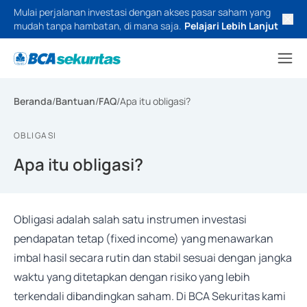
Mulai perjalanan investasi dengan akses pasar saham yang
mudah tanpa hambatan, di mana saja.
Pelajari Lebih Lanjut
Beranda
/
Bantuan
/
FAQ
/
Apa itu obligasi?
OBLIGASI
Apa itu obligasi?
Obligasi adalah salah satu instrumen investasi
pendapatan tetap (fixed income) yang menawarkan
imbal hasil secara rutin dan stabil sesuai dengan jangka
waktu yang ditetapkan dengan risiko yang lebih
terkendali dibandingkan saham. Di BCA Sekuritas kami