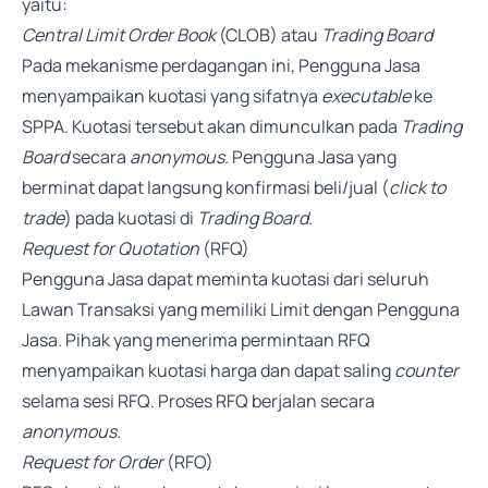
yaitu:
Central Limit Order Book
(CLOB) atau
Trading Board
Pada mekanisme perdagangan ini, Pengguna Jasa
menyampaikan kuotasi yang sifatnya
executable
ke
SPPA. Kuotasi tersebut akan dimunculkan pada
Trading
Board
secara
anonymous
. Pengguna Jasa yang
berminat dapat langsung konfirmasi beli/jual (
click to
trade
) pada kuotasi di
Trading Board
.
Request for Quotation
(RFQ)
Pengguna Jasa dapat meminta kuotasi dari seluruh
Lawan Transaksi yang memiliki Limit dengan Pengguna
Jasa. Pihak yang menerima permintaan RFQ
menyampaikan kuotasi harga dan dapat saling
counter
selama sesi RFQ. Proses RFQ berjalan secara
anonymous
.
Request for Order
(RFO)