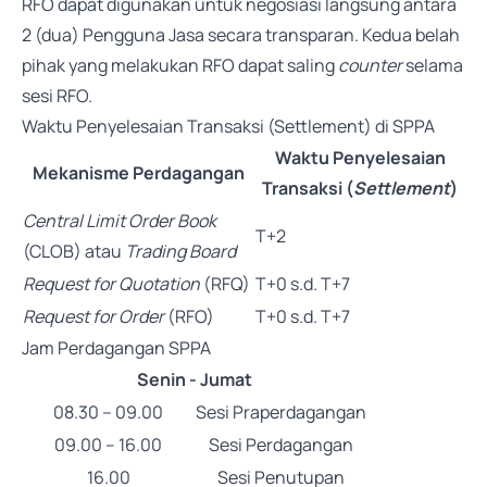
RFO dapat digunakan untuk negosiasi langsung antara
2 (dua) Pengguna Jasa secara transparan. Kedua belah
pihak yang melakukan RFO dapat saling
counter
selama
sesi RFO.
Waktu Penyelesaian Transaksi (Settlement) di SPPA
Waktu Penyelesaian
Mekanisme Perdagangan
Transaksi (
Settlement
)
Central Limit Order Book
T+2
(CLOB) atau
Trading Board
Request for Quotation
(RFQ)
T+0 s.d. T+7
Request for Order
(RFO)
T+0 s.d. T+7
Jam Perdagangan SPPA
Senin - Jumat
08.30 – 09.00
Sesi Praperdagangan
09.00 – 16.00
Sesi Perdagangan
16.00
Sesi Penutupan