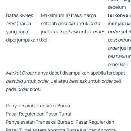
sebelum
Batas
sweep
Maksimum 10 fraksi harga
terkonver
limit
(harga
setelah
best bid
untuk
order
menjadi
li
yang dapat
jual atau
best ask
untuk
order
order
sete
diperjumpakan)
beli
best bid
un
order
jual 
best ask
un
order
Beli
Market Order
hanya dapat disampaikan apabila terdapat
best bid
untuk
order
jual atau
best ask
untuk
order
beli
pada
order book
.
Penyelesaian Transaksi Bursa
Pasar Reguler dan Pasar Tunai
Penyelesaian Transaksi Bursa di Pasar Reguler dan
Pasar Tunai antara Anggota Bursa jual dan Anggota