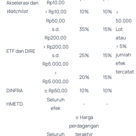
Rp10,00
Akselerasi dan
Watchlist
> Rp10,00
10%
10%
>
Rp50,00
50.000
s.d.
35%
15%
Lot
Rp200,00
atau
> 5%
> Rp200,00
ETF dan DIRE
jumlah
s.d.
25%
15%
efek
Rp5.000,00
tercatat
>
20%
15%
Rp5.000,00
DINFRA
≥ Rp50,00
10%
10%
Seluruh
HMETD
-
-
efek
≥ Harga
perdagangan
Seluruh
terakhir