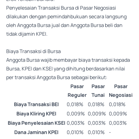
Penyelesaian Transaksi Bursa di Pasar Negosiasi
dilakukan dengan pemindahbukuan secara langsung
oleh Anggota Bursa jual dan Anggota Bursa beli dan
tidak dijamin KPEI.
Biaya Transaksi di Bursa
Anggota Bursa wajib membayar biaya transaksi kepada
Bursa, KPEI dan KSEI yang dihitung berdasarkan nilai
per transaksi Anggota Bursa sebagai berikut:
Pasar
Pasar
Pasar
Reguler
Tunai
Negosiasi
Biaya Transaksi BEI
0,018%
0,018%
0,018%
Biaya Kliring KPEI
0,009%
0,009%
0,009%
Biaya Penyelesaian KSEI
0,003%
0,003%
0,003%
Dana Jaminan KPEI
0,010%
0,010%
-