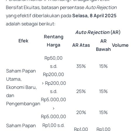
Bersifat Ekuitas, batasan persentase
Auto Rejection
yang efektif diberlakukan pada
Selasa, 8 April 2025
adalah sebagai berikut:
Auto Rejection
(AR)
Rentang
Efek
AR
Harga
AR Atas
Volume
Bawah
Rp50,00
s.d.
35%
15%
Saham Papan
Rp200,00
Utama,
> Rp200,00
Ekonomi Baru,
s.d.
25%
15%
dan
Rp5.000,00
Pengembangan
>
20%
15%
Rp5.000,00
Rp1,00 s.d.
Saham Papan
Rp1,00
Rp1,00