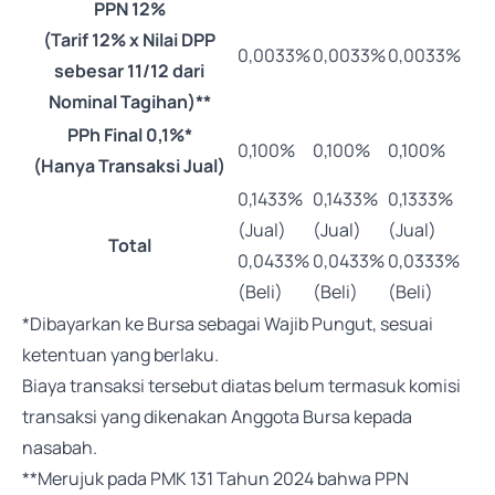
PPN 12%
(Tarif 12% x Nilai DPP
0,0033%
0,0033%
0,0033%
sebesar 11/12 dari
Nominal Tagihan)**
PPh Final 0,1%*
0,100%
0,100%
0,100%
(Hanya Transaksi Jual)
0,1433%
0,1433%
0,1333%
(Jual)
(Jual)
(Jual)
Total
0,0433%
0,0433%
0,0333%
(Beli)
(Beli)
(Beli)
*Dibayarkan ke Bursa sebagai Wajib Pungut, sesuai
ketentuan yang berlaku.
Biaya transaksi tersebut diatas belum termasuk komisi
transaksi yang dikenakan Anggota Bursa kepada
nasabah.
**Merujuk pada PMK 131 Tahun 2024 bahwa PPN