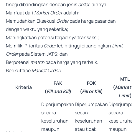
tinggi dibandingkan dengan jenis
order
lainnya.
Manfaat dari
Market Order
adalah:
Memudahkan Eksekusi
Order
pada harga pasar dan
dengan waktu yang seketika;
Meningkatkan potensi terjadinya transaksi;
Memiliki Prioritas
Order
lebih tinggi dibandingkan
Limit
Order
pada Sistem JATS; dan
Berpotensi
match
pada harga yang terbaik.
Berikut tipe
Market Order
:
MTL
FAK
FOK
Kriteria
(
Market
(
Fill and Kill
)
(
Fill or Kill
)
Limit
)
Diperjumpakan
Diperjumpakan
Diperjump
secara
secara
secara
keseluruhan
keseluruhan
keseluruh
maupun
atau tidak
maupun