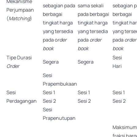
Mekanisme
sebagian pada
sama sekali
sebagian 
Perjumpaan
berbagai
pada berbagai
berbagai
(
Matching
)
tingkat harga
tingkat harga
tingkat ha
yang tersedia
yang tersedia
yang terse
pada o
rder
pada
order
pada
order
book
book
book
Tipe Durasi
Sesi
Segera
Segera
Order
Hari
Sesi
Prapembukaan
Sesi
Sesi 1
Sesi 1
Sesi 1
Perdagangan
Sesi 2
Sesi 2
Sesi 2
Sesi
Prapenutupan
Maksimum
fraksi harg