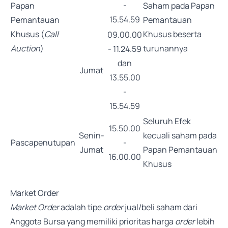
-
Papan
Saham pada Papan
15.54.59
Pemantauan
Pemantauan
Khusus (
Call
Khusus beserta
09.00.00
Auction
)
turunannya
- 11.24.59
dan
Jumat
13.55.00
-
15.54.59
Seluruh Efek
15.50.00
Senin-
kecuali saham pada
Pascapenutupan
-
Jumat
Papan Pemantauan
16.00.00
Khusus
Market Order
Market Order
adalah tipe
order
jual/beli saham dari
Anggota Bursa yang memiliki prioritas harga
order
lebih