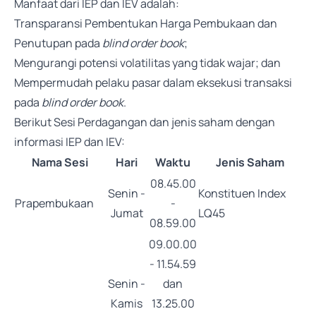
Manfaat dari IEP dan IEV adalah:
Transparansi Pembentukan Harga Pembukaan dan
Penutupan pada
blind order book
;
Mengurangi potensi volatilitas yang tidak wajar; dan
Mempermudah pelaku pasar dalam eksekusi transaksi
pada
blind order book
.
Berikut Sesi Perdagangan dan jenis saham dengan
informasi IEP dan IEV:
Nama Sesi
Hari
Waktu
Jenis Saham
08.45.00
Senin -
Konstituen Index
Prapembukaan
-
Jumat
LQ45
08.59.00
09.00.00
- 11.54.59
Senin -
dan
Kamis
13.25.00