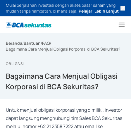
Mulai perjalanan investasi dengan akses pasar saham yang
mudah tanpa hambatan, di mana saja.
Pelajari Lebih Lanjut
Beranda
/
Bantuan
/
FAQ
/
Bagaimana Cara Menjual Obligasi Korporasi di BCA Sekuritas?
OBLIGASI
Bagaimana Cara Menjual Obligasi
Korporasi di BCA Sekuritas?
Untuk menjual obligasi korporasi yang dimiliki, investor
dapat langsung menghubungi tim Sales BCA Sekuritas
melalui nomor
+62 21 2358 7222
atau email ke