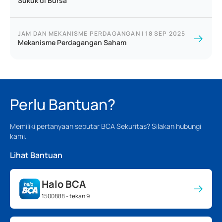
Sukuk di Bursa
JAM DAN MEKANISME PERDAGANGAN
|
18 SEP 2025
Mekanisme Perdagangan Saham
Perlu Bantuan?
Memiliki pertanyaan seputar BCA Sekuritas? Silakan hubungi
kami.
Lihat Bantuan
Halo BCA
1500888 - tekan 9