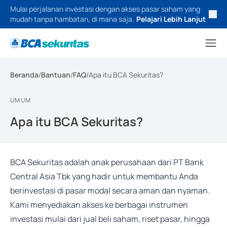
Mulai perjalanan investasi dengan akses pasar saham yang
mudah tanpa hambatan, di mana saja.
Pelajari Lebih Lanjut
Beranda
/
Bantuan
/
FAQ
/
Apa itu BCA Sekuritas?
UMUM
Apa itu BCA Sekuritas?
BCA Sekuritas adalah anak perusahaan dari PT Bank
Central Asia Tbk yang hadir untuk membantu Anda
berinvestasi di pasar modal secara aman dan nyaman.
Kami menyediakan akses ke berbagai instrumen
investasi mulai dari jual beli saham, riset pasar, hingga