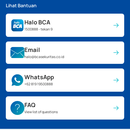
Lihat Bantuan
Halo BCA
1500888 - tekan 9
Email
halo@bcasekuritas.co.id
WhatsApp
+62 819 19500888
FAQ
View list of questions