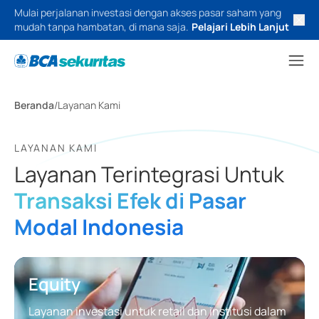
Mulai perjalanan investasi dengan akses pasar saham yang
mudah tanpa hambatan, di mana saja.
Pelajari Lebih Lanjut
Beranda
/
Layanan Kami
LAYANAN KAMI
Layanan Terintegrasi Untuk
Transaksi Efek di Pasar
Modal Indonesia
Equity
Layanan investasi untuk retail dan institusi dalam