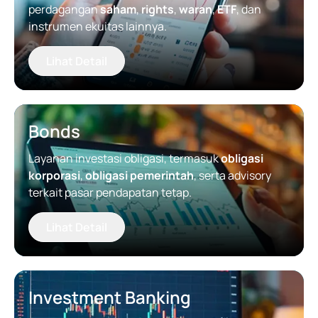
perdagangan
saham
,
rights
,
waran
,
ETF
, dan
instrumen ekuitas lainnya.
Lihat Detail
Bonds
Layanan investasi obligasi, termasuk
obligasi
korporasi
,
obligasi pemerintah
, serta advisory
terkait pasar pendapatan tetap.
Lihat Detail
Investment Banking