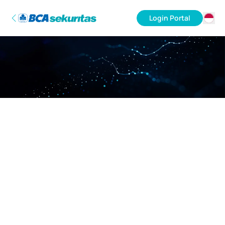
Login Portal
ID
EN
Maaf, server sedang sibuk.
Mohon kembali lagi nanti