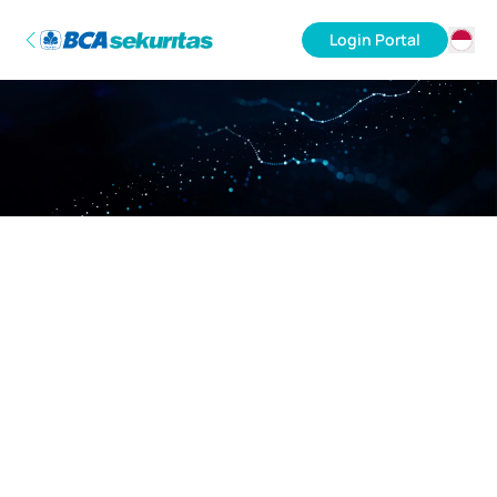
Login Portal
ID
EN
Maaf, server sedang sibuk.
Mohon kembali lagi nanti