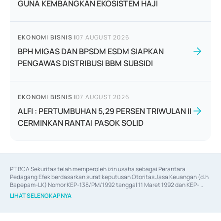
GUNA KEMBANGKAN EKOSISTEM HAJI
EKONOMI BISNIS
|
07 AUGUST 2026
BPH MIGAS DAN BPSDM ESDM SIAPKAN
PENGAWAS DISTRIBUSI BBM SUBSIDI
EKONOMI BISNIS
|
07 AUGUST 2026
ALFI : PERTUMBUHAN 5,29 PERSEN TRIWULAN II
CERMINKAN RANTAI PASOK SOLID
PT BCA Sekuritas telah memperoleh izin usaha sebagai Perantara 
Pedagang Efek berdasarkan surat keputusan Otoritas Jasa Keuangan (d.h 
Bapepam-LK) Nomor KEP-138/PM/1992 tanggal 11 Maret 1992 dan KEP-
06/D.04/2014 tanggal 28 Februari 2014, izin usaha sebagai Penjamin Emisi 
LIHAT SELENGKAPNYA
Efek berdasarkan surat keputusan Otoritas Jasa Keuangan Nomor KEP-
12/PM/PEE/1997 tanggal 24 September 1997 dan KEP-07/D.04/2014 
tanggal 28 Februari 2014, izin usaha sebagai penyedia Jasa Konsultasi 