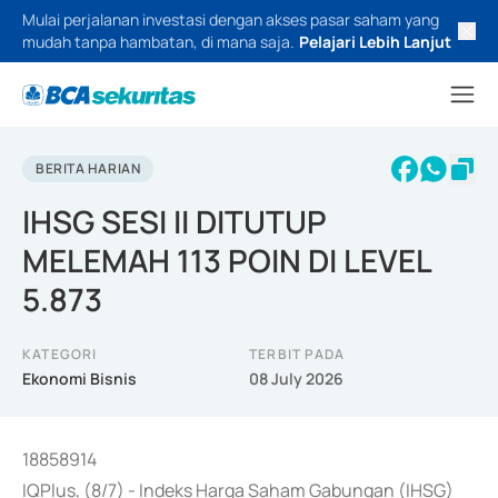
Mulai perjalanan investasi dengan akses pasar saham yang
mudah tanpa hambatan, di mana saja.
Pelajari Lebih Lanjut
BERITA HARIAN
IHSG SESI II DITUTUP
MELEMAH 113 POIN DI LEVEL
5.873
KATEGORI
TERBIT PADA
Ekonomi Bisnis
08 July 2026
18858914
IQPlus, (8/7) - Indeks Harga Saham Gabungan (IHSG)