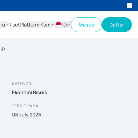
aru
Riset
Platform Kami
ID
Masuk
Daftar
ID
EN
IP
KATEGORI
Ekonomi Bisnis
TERBIT PADA
08 July 2026