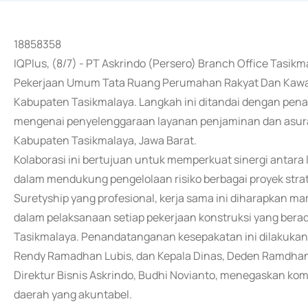
18858358
IQPlus, (8/7) - PT Askrindo (Persero) Branch Office Tasik
Pekerjaan Umum Tata Ruang Perumahan Rakyat Dan Kaw
Kabupaten Tasikmalaya. Langkah ini ditandai dengan p
mengenai penyelenggaraan layanan penjaminan dan asura
Kabupaten Tasikmalaya, Jawa Barat.
Kolaborasi ini bertujuan untuk memperkuat sinergi anta
dalam mendukung pengelolaan risiko berbagai proyek strat
Suretyship yang profesional, kerja sama ini diharapkan
dalam pelaksanaan setiap pekerjaan konstruksi yang be
Tasikmalaya. Penandatanganan kesepakatan ini dilakukan 
Rendy Ramadhan Lubis, dan Kepala Dinas, Deden Ramdhan 
Direktur Bisnis Askrindo, Budhi Novianto, menegaskan ko
daerah yang akuntabel.