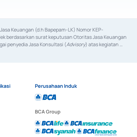
as Jasa Keuangan (d.h Bapepam-LK) Nomor KEP-
fek berdasarkan surat keputusan Otoritas Jasa Keuangan 
ai penyedia Jasa Konsultasi (
Advisory
) atas kegiatan 
anggal 3 Februari 2017, dan beberapa izin usaha lainnya 
iterbitkan pada tahun 2017 dan izin usaha lainnya dari 
at Berharga Komersial yang izinnya diterbitkan pada 
ikasi
Perusahaan Induk
BCA Group