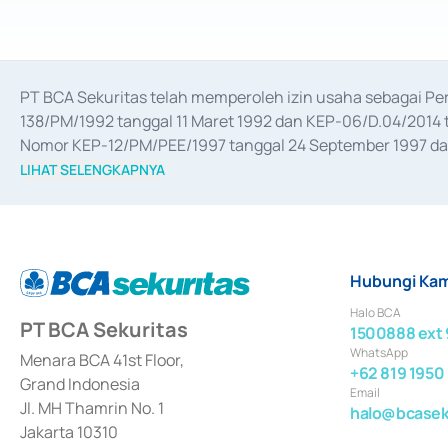
PT BCA Sekuritas telah memperoleh izin usaha sebagai P
138/PM/1992 tanggal 11 Maret 1992 dan KEP-06/D.04/2014 t
Nomor KEP-12/PM/PEE/1997 tanggal 24 September 1997 dan 
merger, akuisisi, divestasi, dan 
join venture
 berdasarkan su
LIHAT SELENGKAPNYA
dari Bank Indonesia antara lain sebagai Perantara Pelaksan
Bank Indonesia sebagai Lembaga Pendukung Penerbitan, Tr
tahun 2018.
Hubungi Kam
Halo BCA
PT BCA Sekuritas
1500888 ext 
WhatsApp
Menara BCA 41st Floor,
+62 819 1950
Grand Indonesia
Email
Jl. MH Thamrin No. 1
halo@bcaseku
Jakarta 10310