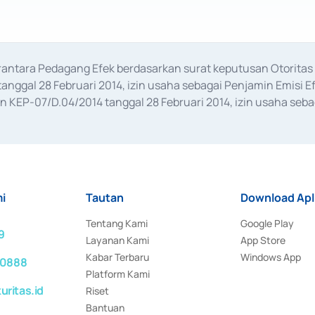
erantara Pedagang Efek berdasarkan surat keputusan Otorit
anggal 28 Februari 2014, izin usaha sebagai Penjamin Emisi E
KEP-07/D.04/2014 tanggal 28 Februari 2014, izin usaha sebag
rat keputusan Otoritas Jasa Keuangan Nomor S-67/PM.21/2017 t
aan Transaksi Sertifikat Deposito di Pasar Uang yang izinnya d
ansaksi, serta Penatausahaan dan Penyelesaian Transaksi Sur
i
Tautan
Download Apl
Tentang Kami
Google Play
9
Layanan Kami
App Store
Kabar Terbaru
Windows App
 0888
Platform Kami
ritas.id
Riset
Bantuan