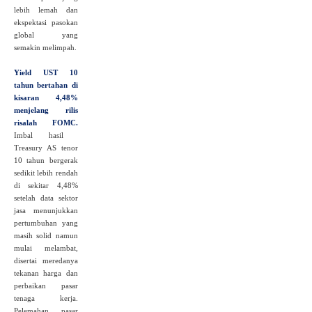
lebih lemah dan
ekspektasi pasokan
global yang
semakin melimpah.
Yield UST 10
tahun bertahan di
kisaran 4,48%
menjelang rilis
risalah FOMC.
Imbal hasil
Treasury AS tenor
10 tahun bergerak
sedikit lebih rendah
di sekitar 4,48%
setelah data sektor
jasa menunjukkan
pertumbuhan yang
masih solid namun
mulai melambat,
disertai meredanya
tekanan harga dan
perbaikan pasar
tenaga kerja.
Pelemahan pasar