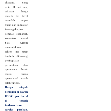
ekspansi yang
solid. Di sisi lain,
tekanan harga
mereda ke level
terendah empat
bulan dan indikator
ketenagakerjaan
kembali ekspansif,
sementara survei
S&P Global
menunjukkan
sektor jasa tetap
tumbuh didukung
peningkatan
permintaan dan
optimisme bisnis
meski biaya
operasional masih
relatif tinggi.
Harga minyak
bertahan di bawah
USD69 per barel
di tengah
kekhawatiran
surplus pasokan.