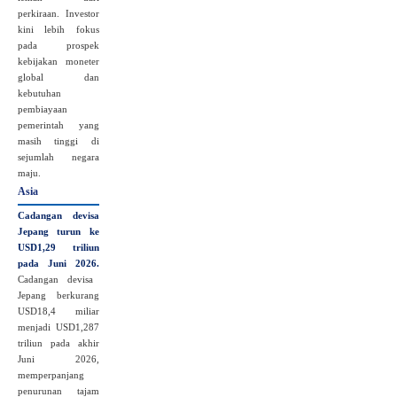
perkiraan. Investor
kini lebih fokus
pada prospek
kebijakan moneter
global dan
kebutuhan
pembiayaan
pemerintah yang
masih tinggi di
sejumlah negara
maju.
Asia
Cadangan devisa
Jepang turun ke
USD1,29 triliun
pada Juni 2026.
Cadangan devisa
Jepang berkurang
USD18,4 miliar
menjadi USD1,287
triliun pada akhir
Juni 2026,
memperpanjang
penurunan tajam