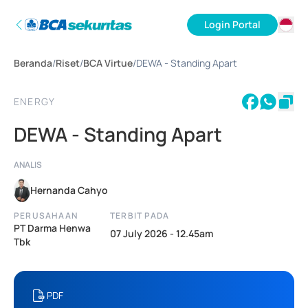
Login Portal
ID
Beranda
/
Riset
/
BCA Virtue
/
DEWA - Standing Apart
EN
ENERGY
DEWA - Standing Apart
ANALIS
Hernanda Cahyo
PERUSAHAAN
TERBIT PADA
PT Darma Henwa
07 July 2026 - 12.45am
Tbk
PDF