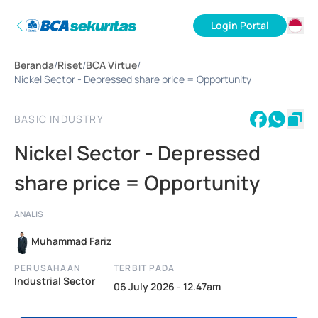
Login Portal
ID
Beranda
/
Riset
/
BCA Virtue
/
EN
Nickel Sector - Depressed share price = Opportunity
BASIC INDUSTRY
Nickel Sector - Depressed
share price = Opportunity
ANALIS
Muhammad Fariz
PERUSAHAAN
TERBIT PADA
Industrial Sector
06 July 2026 - 12.47am