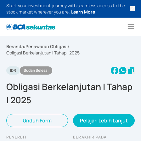
Start your investment journey with seamless access to the
stock market wherever you are.
Learn More
Beranda
/
Penawaran Obligasi
/
Obligasi Berkelanjutan I Tahap I 2025
IDR
Sudah Selesai
Obligasi Berkelanjutan I Tahap
I 2025
Unduh Form
Pelajari Lebih Lanjut
PENERBIT
BERAKHIR PADA