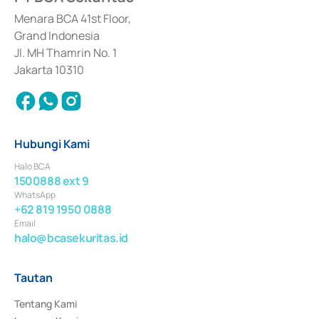
dan izin usaha lainnya dari Bank Indonesia sebagai Lembaga Pendukung 
Penerbitan, Transaksi, serta Penatausahaan dan Penyelesaian Transaksi 
Menara BCA 41st Floor,
Surat Berharga Komersial yang izinnya diterbitkan pada tahun 2018.
Grand Indonesia
Jl. MH Thamrin No. 1
Jakarta 10310
Hubungi Kami
Halo BCA
1500888 ext 9
WhatsApp
+62 819 1950 0888
Email
halo@bcasekuritas.id
Tautan
Tentang Kami