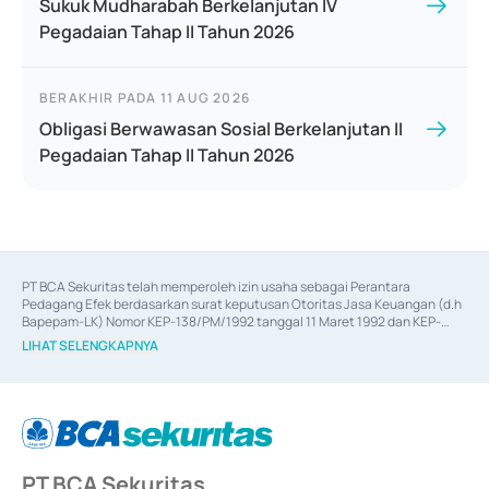
Sukuk Mudharabah Berkelanjutan IV
Pegadaian Tahap II Tahun 2026
BERAKHIR PADA
11 AUG 2026
Obligasi Berwawasan Sosial Berkelanjutan II
Pegadaian Tahap II Tahun 2026
PT BCA Sekuritas telah memperoleh izin usaha sebagai Perantara 
Pedagang Efek berdasarkan surat keputusan Otoritas Jasa Keuangan (d.h 
Bapepam-LK) Nomor KEP-138/PM/1992 tanggal 11 Maret 1992 dan KEP-
06/D.04/2014 tanggal 28 Februari 2014, izin usaha sebagai Penjamin Emisi 
LIHAT SELENGKAPNYA
Efek berdasarkan surat keputusan Otoritas Jasa Keuangan Nomor KEP-
12/PM/PEE/1997 tanggal 24 September 1997 dan KEP-07/D.04/2014 
tanggal 28 Februari 2014, izin usaha sebagai penyedia Jasa Konsultasi 
(
Advisory
) atas kegiatan merger, akuisisi, divestasi, dan 
join venture
berdasarkan surat keputusan Otoritas Jasa Keuangan Nomor S-
67/PM.21/2017 tanggal 3 Februari 2017, dan beberapa izin usaha lainnya 
dari Bank Indonesia antara lain sebagai Perantara Pelaksanaan Transaksi 
PT BCA Sekuritas
Sertifikat Deposito di Pasar Uang yang izinnya diterbitkan pada tahun 2017 