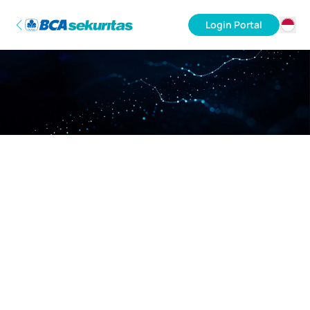
Login Portal
ID
EN
Maaf, server sedang sibuk.
Mohon kembali lagi nanti