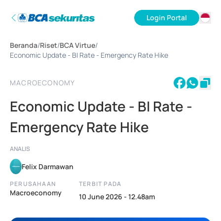
Login Portal
ID
Beranda
/
Riset
/
BCA Virtue
/
EN
Economic Update - BI Rate - Emergency Rate Hike
MACROECONOMY
Economic Update - BI Rate -
Emergency Rate Hike
ANALIS
Felix Darmawan
PERUSAHAAN
TERBIT PADA
Macroeconomy
10 June 2026 - 12.48am