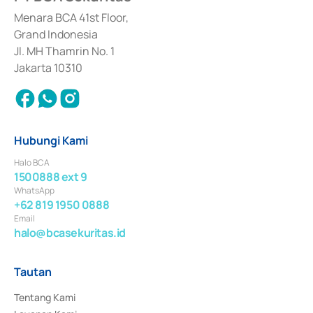
dan izin usaha lainnya dari Bank Indonesia sebagai Lembaga Pendukung 
Penerbitan, Transaksi, serta Penatausahaan dan Penyelesaian Transaksi 
Menara BCA 41st Floor,
Surat Berharga Komersial yang izinnya diterbitkan pada tahun 2018.
Grand Indonesia
Jl. MH Thamrin No. 1
Jakarta 10310
Hubungi Kami
Halo BCA
1500888 ext 9
WhatsApp
+62 819 1950 0888
Email
halo@bcasekuritas.id
Tautan
Tentang Kami