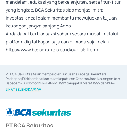
mendalam, edukasi yang berkelanjutan, serta fitur-fitur
yang lengkap, BCA Sekuritas siap menjadi mitra
investasi andal dalam membantu mewujudkan tujuan
keuangan jangka panjang Anda.
Anda dapat bertransaksi saham secara mudah melalui
platform digital kapan saja dan di mana saja melalui
https://www.bcasekuritas.co.id/our-platform
PT BCA Sekuritas telah memperoleh izin usaha sebagai Perantara 
Pedagang Efek berdasarkan surat keputusan Otoritas Jasa Keuangan (d.h 
Bapepam-LK) Nomor KEP-138/PM/1992 tanggal 11 Maret 1992 dan KEP-
06/D.04/2014 tanggal 28 Februari 2014, izin usaha sebagai Penjamin Emisi 
LIHAT SELENGKAPNYA
Efek berdasarkan surat keputusan Otoritas Jasa Keuangan Nomor KEP-
12/PM/PEE/1997 tanggal 24 September 1997 dan KEP-07/D.04/2014 
tanggal 28 Februari 2014, izin usaha sebagai penyedia Jasa Konsultasi 
(
Advisory
) atas kegiatan merger, akuisisi, divestasi, dan 
join venture
berdasarkan surat keputusan Otoritas Jasa Keuangan Nomor S-
67/PM.21/2017 tanggal 3 Februari 2017, dan beberapa izin usaha lainnya 
dari Bank Indonesia antara lain sebagai Perantara Pelaksanaan Transaksi 
PT BCA Sekuritas
Sertifikat Deposito di Pasar Uang yang izinnya diterbitkan pada tahun 2017 