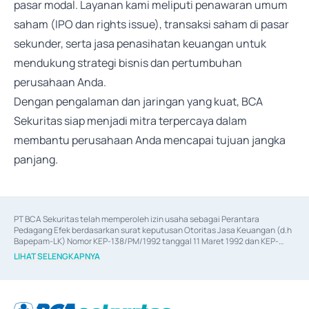
pasar modal. Layanan kami meliputi penawaran umum
saham (IPO dan rights issue), transaksi saham di pasar
sekunder, serta jasa penasihatan keuangan untuk
mendukung strategi bisnis dan pertumbuhan
perusahaan Anda.
Dengan pengalaman dan jaringan yang kuat, BCA
Sekuritas siap menjadi mitra terpercaya dalam
membantu perusahaan Anda mencapai tujuan jangka
panjang.
PT BCA Sekuritas telah memperoleh izin usaha sebagai Perantara 
Pedagang Efek berdasarkan surat keputusan Otoritas Jasa Keuangan (d.h 
Bapepam-LK) Nomor KEP-138/PM/1992 tanggal 11 Maret 1992 dan KEP-
06/D.04/2014 tanggal 28 Februari 2014, izin usaha sebagai Penjamin Emisi 
LIHAT SELENGKAPNYA
Efek berdasarkan surat keputusan Otoritas Jasa Keuangan Nomor KEP-
12/PM/PEE/1997 tanggal 24 September 1997 dan KEP-07/D.04/2014 
tanggal 28 Februari 2014, izin usaha sebagai penyedia Jasa Konsultasi 
(
Advisory
) atas kegiatan merger, akuisisi, divestasi, dan 
join venture
berdasarkan surat keputusan Otoritas Jasa Keuangan Nomor S-