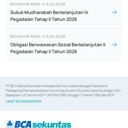
BERAKHIR PADA
11 AUG 2026
Sukuk Mudharabah Berkelanjutan IV
Pegadaian Tahap II Tahun 2026
BERAKHIR PADA
11 AUG 2026
Obligasi Berwawasan Sosial Berkelanjutan II
Pegadaian Tahap II Tahun 2026
PT BCA Sekuritas telah memperoleh izin usaha sebagai Perantara 
Pedagang Efek berdasarkan surat keputusan Otoritas Jasa Keuangan (d.h 
Bapepam-LK) Nomor KEP-138/PM/1992 tanggal 11 Maret 1992 dan KEP-
06/D.04/2014 tanggal 28 Februari 2014, izin usaha sebagai Penjamin Emisi 
LIHAT SELENGKAPNYA
Efek berdasarkan surat keputusan Otoritas Jasa Keuangan Nomor KEP-
12/PM/PEE/1997 tanggal 24 September 1997 dan KEP-07/D.04/2014 
tanggal 28 Februari 2014, izin usaha sebagai penyedia Jasa Konsultasi 
(
Advisory
) atas kegiatan merger, akuisisi, divestasi, dan 
join venture
berdasarkan surat keputusan Otoritas Jasa Keuangan Nomor S-
67/PM.21/2017 tanggal 3 Februari 2017, dan beberapa izin usaha lainnya 