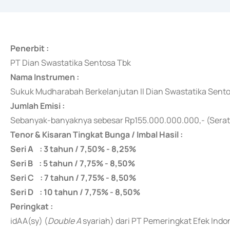
Penerbit :
PT Dian Swastatika Sentosa Tbk
Nama Instrumen :
Sukuk Mudharabah Berkelanjutan II Dian Swastatika Sent
Jumlah Emisi :
Sebanyak-banyaknya
sebesar Rp155.000.000.000,- (Serat
Tenor & Kisaran Tingkat Bunga / Imbal Hasil :
Seri A : 3 tahun / 7,50% - 8,25%
Seri B : 5 tahun / 7,75% - 8,50%
Seri C : 7 tahun / 7,75% - 8,50%
Seri D : 10 tahun / 7,75% - 8,50%
Peringkat :
idAA(sy) (
Double A
syariah) dari PT Pemeringkat Efek Ind