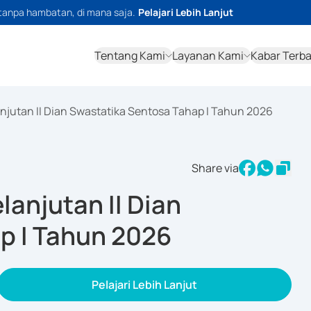
tanpa hambatan, di mana saja.
Pelajari Lebih Lanjut
Tentang Kami
Layanan Kami
Kabar Terb
jutan II Dian Swastatika Sentosa Tahap I Tahun 2026
Share via
anjutan II Dian
p I Tahun 2026
Pelajari Lebih Lanjut