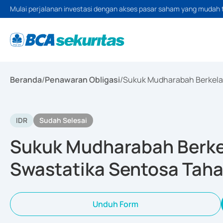
Mulai perjalanan investasi dengan akses pasar saham yang mudah 
Beranda
/
Penawaran Obligasi
/
Sukuk Mudharabah Berkelan
IDR
Sudah Selesai
Sukuk Mudharabah Berkel
Swastatika Sentosa Taha
Unduh Form