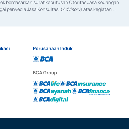
fek berdasarkan surat keputusan Otoritas Jasa Keuangan 
ai penyedia Jasa Konsultasi (
Advisory
) atas kegiatan 
anggal 3 Februari 2017, dan beberapa izin usaha lainnya 
iterbitkan pada tahun 2017 dan izin usaha lainnya dari 
at Berharga Komersial yang izinnya diterbitkan pada 
ikasi
Perusahaan Induk
BCA Group