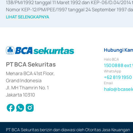
138/PM/1992 tanggal 11 Maret 1992 dan KEP-06/D.04/2014 t
Nomor KEP-12/PM/PEE/1997 tanggal 24 September 1997 dan 
merger, akuisisi, divestasi, dan 
join venture
 berdasarkan su
LIHAT SELENGKAPNYA
dari Bank Indonesia antara lain sebagai Perantara Pelaksan
Bank Indonesia sebagai Lembaga Pendukung Penerbitan, Tr
tahun 2018.
Hubungi Kam
Halo BCA
PT BCA Sekuritas
1500888 ext 
WhatsApp
Menara BCA 41st Floor,
+62 819 1950
Grand Indonesia
Email
Jl. MH Thamrin No. 1
halo@bcaseku
Jakarta 10310
PT BCA Sekuritas berizin dan diawasi oleh Otoritas Jasa Keuangan