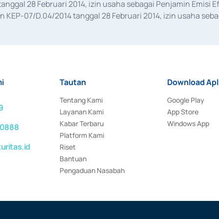
anggal 28 Februari 2014, izin usaha sebagai Penjamin Emisi E
KEP-07/D.04/2014 tanggal 28 Februari 2014, izin usaha sebag
rat keputusan Otoritas Jasa Keuangan Nomor S-67/PM.21/2017 t
aan Transaksi Sertifikat Deposito di Pasar Uang yang izinnya d
ansaksi, serta Penatausahaan dan Penyelesaian Transaksi Sur
i
Tautan
Download Apl
Tentang Kami
Google Play
9
Layanan Kami
App Store
Kabar Terbaru
Windows App
 0888
Platform Kami
ritas.id
Riset
Bantuan
Pengaduan Nasabah