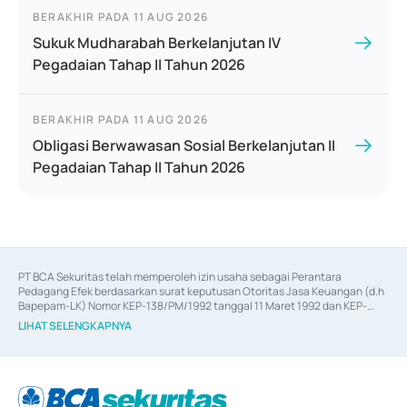
BERAKHIR PADA
11 AUG 2026
Sukuk Mudharabah Berkelanjutan IV
Pegadaian Tahap II Tahun 2026
BERAKHIR PADA
11 AUG 2026
Obligasi Berwawasan Sosial Berkelanjutan II
Pegadaian Tahap II Tahun 2026
PT BCA Sekuritas telah memperoleh izin usaha sebagai Perantara 
Pedagang Efek berdasarkan surat keputusan Otoritas Jasa Keuangan (d.h 
Bapepam-LK) Nomor KEP-138/PM/1992 tanggal 11 Maret 1992 dan KEP-
06/D.04/2014 tanggal 28 Februari 2014, izin usaha sebagai Penjamin Emisi 
LIHAT SELENGKAPNYA
Efek berdasarkan surat keputusan Otoritas Jasa Keuangan Nomor KEP-
12/PM/PEE/1997 tanggal 24 September 1997 dan KEP-07/D.04/2014 
tanggal 28 Februari 2014, izin usaha sebagai penyedia Jasa Konsultasi 
(
Advisory
) atas kegiatan merger, akuisisi, divestasi, dan 
join venture
berdasarkan surat keputusan Otoritas Jasa Keuangan Nomor S-