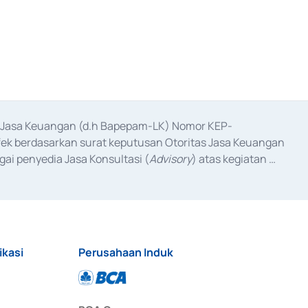
as Jasa Keuangan (d.h Bapepam-LK) Nomor KEP-
fek berdasarkan surat keputusan Otoritas Jasa Keuangan 
ai penyedia Jasa Konsultasi (
Advisory
) atas kegiatan 
anggal 3 Februari 2017, dan beberapa izin usaha lainnya 
iterbitkan pada tahun 2017 dan izin usaha lainnya dari 
at Berharga Komersial yang izinnya diterbitkan pada 
ikasi
Perusahaan Induk