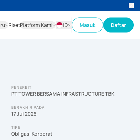
aru
Riset
Platform Kami
ID
Masuk
Daftar
ID
EN
PENERBIT
PT TOWER BERSAMA INFRASTRUCTURE TBK
BERAKHIR PADA
17 Jul 2026
TIPE
Obligasi Korporat