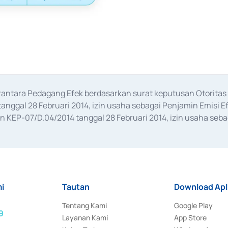
erantara Pedagang Efek berdasarkan surat keputusan Otorit
anggal 28 Februari 2014, izin usaha sebagai Penjamin Emisi E
KEP-07/D.04/2014 tanggal 28 Februari 2014, izin usaha sebag
rat keputusan Otoritas Jasa Keuangan Nomor S-67/PM.21/2017 t
aan Transaksi Sertifikat Deposito di Pasar Uang yang izinnya d
ansaksi, serta Penatausahaan dan Penyelesaian Transaksi Sur
i
Tautan
Download Apl
Tentang Kami
Google Play
9
Layanan Kami
App Store