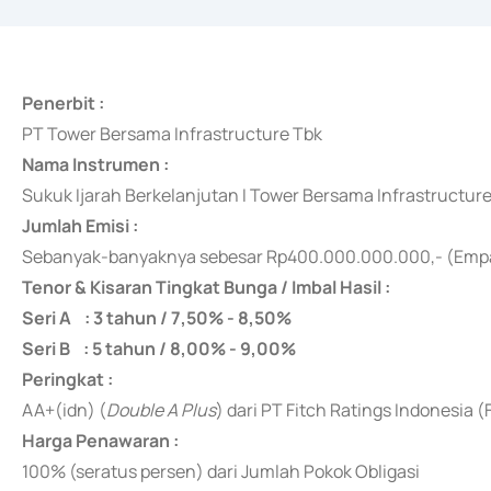
Penerbit :
PT Tower Bersama Infrastructure Tbk
Nama Instrumen :
Sukuk Ijarah Berkelanjutan I Tower Bersama Infrastructur
Jumlah Emisi :
Sebanyak-banyaknya
sebesar Rp400.000.000.000,- (Empat
Tenor & Kisaran Tingkat Bunga / Imbal Hasil :
Seri A : 3 tahun / 7,50% - 8,50%
Seri B : 5 tahun / 8,00% - 9,00%
Peringkat :
AA+(idn) (
Double A Plus
) dari PT Fitch Ratings Indonesia (
Harga Penawaran :
100% (seratus persen) dari Jumlah Pokok Obligasi