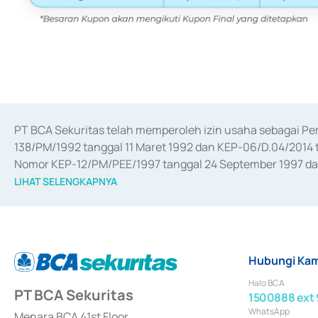
PT BCA Sekuritas telah memperoleh izin usaha sebagai P
138/PM/1992 tanggal 11 Maret 1992 dan KEP-06/D.04/2014 t
Nomor KEP-12/PM/PEE/1997 tanggal 24 September 1997 dan 
merger, akuisisi, divestasi, dan 
join venture
 berdasarkan su
LIHAT SELENGKAPNYA
dari Bank Indonesia antara lain sebagai Perantara Pelaksan
Bank Indonesia sebagai Lembaga Pendukung Penerbitan, Tr
tahun 2018.
Hubungi Kam
Halo BCA
PT BCA Sekuritas
1500888 ext 
WhatsApp
Menara BCA 41st Floor,