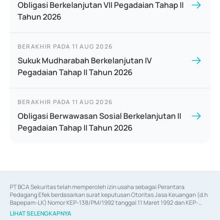
Obligasi Berkelanjutan VII Pegadaian Tahap II
Tahun 2026
BERAKHIR PADA
11 AUG 2026
Sukuk Mudharabah Berkelanjutan IV
Pegadaian Tahap II Tahun 2026
BERAKHIR PADA
11 AUG 2026
Obligasi Berwawasan Sosial Berkelanjutan II
Pegadaian Tahap II Tahun 2026
PT BCA Sekuritas telah memperoleh izin usaha sebagai Perantara 
Pedagang Efek berdasarkan surat keputusan Otoritas Jasa Keuangan (d.h 
Bapepam-LK) Nomor KEP-138/PM/1992 tanggal 11 Maret 1992 dan KEP-
06/D.04/2014 tanggal 28 Februari 2014, izin usaha sebagai Penjamin Emisi 
LIHAT SELENGKAPNYA
Efek berdasarkan surat keputusan Otoritas Jasa Keuangan Nomor KEP-