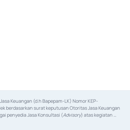
as Jasa Keuangan (d.h Bapepam-LK) Nomor KEP-
fek berdasarkan surat keputusan Otoritas Jasa Keuangan 
ai penyedia Jasa Konsultasi (
Advisory
) atas kegiatan 
anggal 3 Februari 2017, dan beberapa izin usaha lainnya 
iterbitkan pada tahun 2017 dan izin usaha lainnya dari 