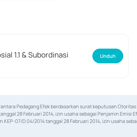
ial 1.1 & Subordinasi
Unduh
erantara Pedagang Efek berdasarkan surat keputusan Otorit
anggal 28 Februari 2014, izin usaha sebagai Penjamin Emisi E
KEP-07/D.04/2014 tanggal 28 Februari 2014, izin usaha sebag
rat keputusan Otoritas Jasa Keuangan Nomor S-67/PM.21/2017 t
aan Transaksi Sertifikat Deposito di Pasar Uang yang izinnya d