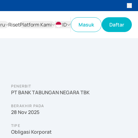
aru
Riset
Platform Kami
ID
Masuk
Daftar
ID
EN
PENERBIT
PT BANK TABUNGAN NEGARA TBK
BERAKHIR PADA
28 Nov 2025
TIPE
Obligasi Korporat