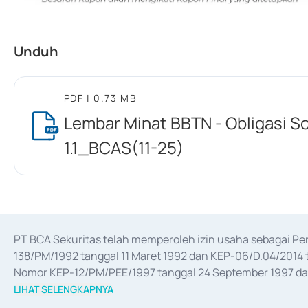
Unduh
PDF
| 0.73 MB
Lembar Minat BBTN - Obligasi Sos
1.1_BCAS(11-25)
PT BCA Sekuritas telah memperoleh izin usaha sebagai P
138/PM/1992 tanggal 11 Maret 1992 dan KEP-06/D.04/2014 t
Nomor KEP-12/PM/PEE/1997 tanggal 24 September 1997 dan 
merger, akuisisi, divestasi, dan 
join venture
 berdasarkan su
LIHAT SELENGKAPNYA
dari Bank Indonesia antara lain sebagai Perantara Pelaksan