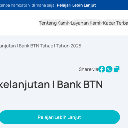
tanpa hambatan, di mana saja.
Pelajari Lebih Lanjut
Tentang Kami
Layanan Kami
Kabar Terb
lanjutan I Bank BTN Tahap I Tahun 2025
Share via
kelanjutan I Bank BTN
Pelajari Lebih Lanjut