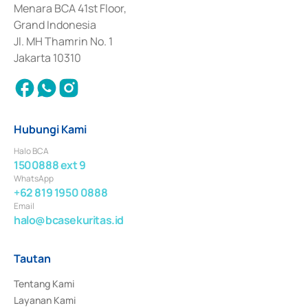
Penerbitan, Transaksi, serta Penatausahaan dan Penyelesaian Transaksi 
Menara BCA 41st Floor,
Surat Berharga Komersial yang izinnya diterbitkan pada tahun 2018.
Grand Indonesia
Jl. MH Thamrin No. 1
Jakarta 10310
Hubungi Kami
Halo BCA
1500888 ext 9
WhatsApp
+62 819 1950 0888
Email
halo@bcasekuritas.id
Tautan
Tentang Kami
Layanan Kami