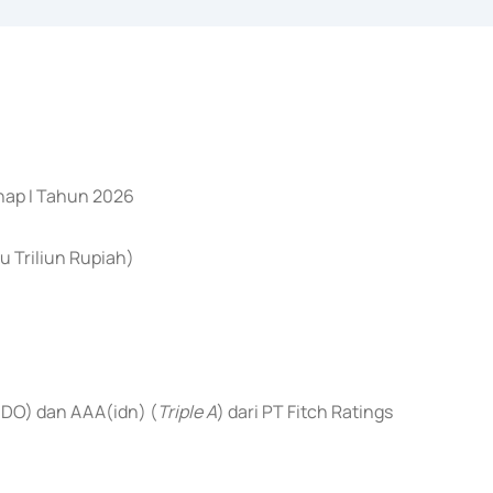
hap I Tahun 2026
u Triliun Rupiah)
NDO) dan AAA(idn) (
Triple A
) dari PT Fitch Ratings