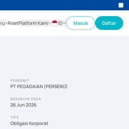
aru
Riset
Platform Kami
ID
Masuk
Daftar
ID
EN
PENERBIT
PT PEGADAIAN (PERSERO)
BERAKHIR PADA
26 Jun 2026
TIPE
Obligasi Korporat