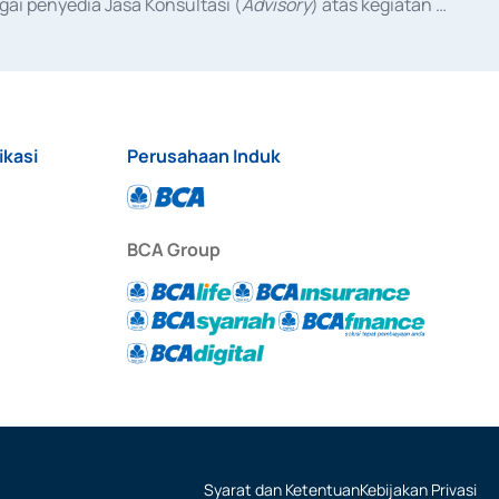
ai penyedia Jasa Konsultasi (
Advisory
) atas kegiatan 
anggal 3 Februari 2017, dan beberapa izin usaha lainnya 
iterbitkan pada tahun 2017 dan izin usaha lainnya dari 
at Berharga Komersial yang izinnya diterbitkan pada 
ikasi
Perusahaan Induk
BCA Group
Syarat dan Ketentuan
Kebijakan Privasi