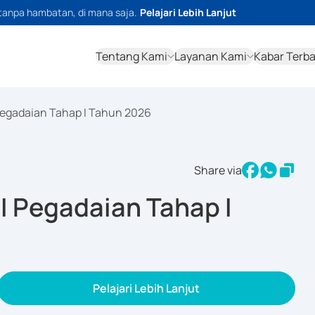
tanpa hambatan, di mana saja.
Pelajari Lebih Lanjut
Tentang Kami
Layanan Kami
Kabar Terb
 Pegadaian Tahap I Tahun 2026
Share via
II Pegadaian Tahap I
Pelajari Lebih Lanjut