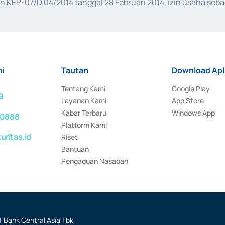
KEP-07/D.04/2014 tanggal 28 Februari 2014, izin usaha sebag
rat keputusan Otoritas Jasa Keuangan Nomor S-67/PM.21/2017 t
aan Transaksi Sertifikat Deposito di Pasar Uang yang izinnya d
ansaksi, serta Penatausahaan dan Penyelesaian Transaksi Sur
i
Tautan
Download Apl
Tentang Kami
Google Play
9
Layanan Kami
App Store
Kabar Terbaru
Windows App
 0888
Platform Kami
ritas.id
Riset
Bantuan
Pengaduan Nasabah
 Bank Central Asia Tbk