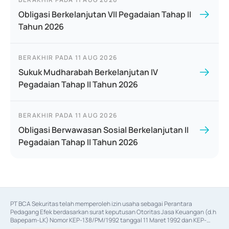
Obligasi Berkelanjutan VII Pegadaian Tahap II
Tahun 2026
BERAKHIR PADA
11 AUG 2026
Sukuk Mudharabah Berkelanjutan IV
Pegadaian Tahap II Tahun 2026
BERAKHIR PADA
11 AUG 2026
Obligasi Berwawasan Sosial Berkelanjutan II
Pegadaian Tahap II Tahun 2026
PT BCA Sekuritas telah memperoleh izin usaha sebagai Perantara 
Pedagang Efek berdasarkan surat keputusan Otoritas Jasa Keuangan (d.h 
Bapepam-LK) Nomor KEP-138/PM/1992 tanggal 11 Maret 1992 dan KEP-
06/D.04/2014 tanggal 28 Februari 2014, izin usaha sebagai Penjamin Emisi 