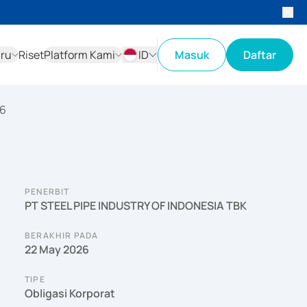
aru
Riset
Platform Kami
ID
Masuk
Daftar
ID
EN
26
PENERBIT
PT STEEL PIPE INDUSTRY OF INDONESIA TBK
BERAKHIR PADA
22 May 2026
TIPE
Obligasi Korporat