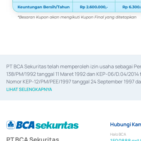
PT BCA Sekuritas telah memperoleh izin usaha sebagai P
138/PM/1992 tanggal 11 Maret 1992 dan KEP-06/D.04/2014 t
Nomor KEP-12/PM/PEE/1997 tanggal 24 September 1997 dan 
merger, akuisisi, divestasi, dan 
join venture
 berdasarkan su
LIHAT SELENGKAPNYA
dari Bank Indonesia antara lain sebagai Perantara Pelaksan
Bank Indonesia sebagai Lembaga Pendukung Penerbitan, Tr
tahun 2018.
Hubungi Kam
Halo BCA
PT BCA Sekuritas
1500888 ext 