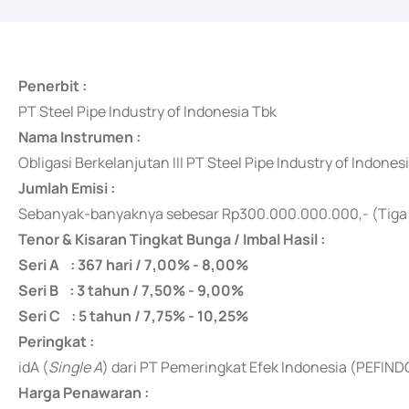
Penerbit :
PT Steel Pipe Industry of Indonesia Tbk
Nama Instrumen :
Obligasi Berkelanjutan III PT Steel Pipe Industry of Indon
Jumlah Emisi :
Sebanyak-banyaknya
sebesar Rp300.000.000.000,- (Tiga 
Tenor & Kisaran Tingkat Bunga / Imbal Hasil :
Seri A : 367 hari / 7,00% - 8,00%
Seri B : 3 tahun / 7,50% - 9,00%
Seri C : 5 tahun / 7,75% - 10,25%
Peringkat :
idA (
Single A
) dari PT Pemeringkat Efek Indonesia (PEFIND
Harga Penawaran :