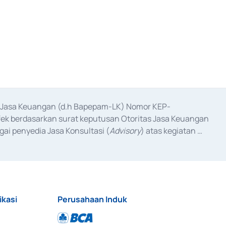
as Jasa Keuangan (d.h Bapepam-LK) Nomor KEP-
fek berdasarkan surat keputusan Otoritas Jasa Keuangan 
ai penyedia Jasa Konsultasi (
Advisory
) atas kegiatan 
anggal 3 Februari 2017, dan beberapa izin usaha lainnya 
iterbitkan pada tahun 2017 dan izin usaha lainnya dari 
at Berharga Komersial yang izinnya diterbitkan pada 
ikasi
Perusahaan Induk