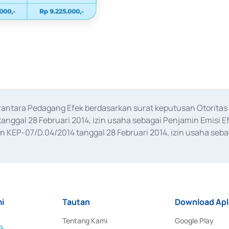
erantara Pedagang Efek berdasarkan surat keputusan Otorit
anggal 28 Februari 2014, izin usaha sebagai Penjamin Emisi E
KEP-07/D.04/2014 tanggal 28 Februari 2014, izin usaha sebag
rat keputusan Otoritas Jasa Keuangan Nomor S-67/PM.21/2017 t
aan Transaksi Sertifikat Deposito di Pasar Uang yang izinnya d
ansaksi, serta Penatausahaan dan Penyelesaian Transaksi Sur
i
Tautan
Download Apl
Tentang Kami
Google Play
9