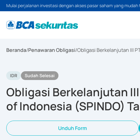
Mulai perjalanan investasi dengan akses pasar saham yang mudah 
Beranda
/
Penawaran Obligasi
/
Obligasi Berkelanjutan III 
IDR
Sudah Selesai
Obligasi Berkelanjutan II
of Indonesia (SPINDO) T
Unduh Form