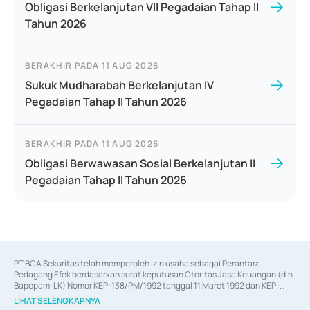
Obligasi Berkelanjutan VII Pegadaian Tahap II
Tahun 2026
BERAKHIR PADA
11 AUG 2026
Sukuk Mudharabah Berkelanjutan IV
Pegadaian Tahap II Tahun 2026
BERAKHIR PADA
11 AUG 2026
Obligasi Berwawasan Sosial Berkelanjutan II
Pegadaian Tahap II Tahun 2026
PT BCA Sekuritas telah memperoleh izin usaha sebagai Perantara 
Pedagang Efek berdasarkan surat keputusan Otoritas Jasa Keuangan (d.h 
Bapepam-LK) Nomor KEP-138/PM/1992 tanggal 11 Maret 1992 dan KEP-
06/D.04/2014 tanggal 28 Februari 2014, izin usaha sebagai Penjamin Emisi 
LIHAT SELENGKAPNYA
Efek berdasarkan surat keputusan Otoritas Jasa Keuangan Nomor KEP-